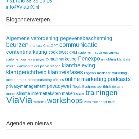
+31 (0)6 38 39 19 15
info@ViatriX.nl
Blogonderwerpen
Algemene verordening gegevensbescherming
beurzen
communicatie
chatbots
ChatGPT
contentmarketing
cookiewet
CRM
customer happiness canvas
Fenexpo
e-mailmarketing
customer journey analyse
inrichting klantreis
klantbeleving
intern klantreistraject
jaarverslagen
klantgerichtheid
klantreisfases
Logeion
master of marketing
online marketing
podcasts
media-ethiek
nichemarketing
offertes
privacywet
privacymanagement
Regio Business
see-think-do-care-
trainingen
slimme internetteksten maken
model
spam
ViaVia
workshops
websites
zero moment of truth
Agenda en nieuws