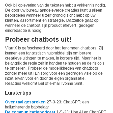
Ook bij oplevering van de teksten hebt u vakkennis nodig.
De door uw bureau aangeleverde creaties kunt u alleen
beoordelen wanneer u zelf grondig zicht hebt op uw
klanten, assortiment en strategie. Datzelfde gaat op
wanneer de chatbot zijn product aflevert: gedegen
eindredactie is nodig.
Probeer chatbots uit
!
ViatriX is gefascineerd door het fenomeen chatbots. Zij
kunnen een fantastisch hulpmiddel zijn om betere
creatieve uitingen te maken, in kortere tijd. Maar het is
belangrijk de regie zelf in handen te houden en de risico’s
te omzeilen. Probeer de mogelijkheden van chatbots
zonder meer uit! En zorg voor een gedragen visie op de
inzet ervan voor en door de eigen organisatie.
Reacties welkom! Bel of e-mail Ivonne Smit.
Luistertips
Over taal gesproken
27-3-23: ChatGPT: een
hallucinerende babbelaar
De communicatiepodcast
1-5-23: Hoe AI en ChatGPT