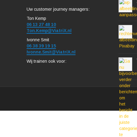
Uw customer journey managers:
Ton Kemp
06 13 27 48 10
Ton.Kemp@ViatriX.nl
Ivonne Smit
06 38 39 19 15
Ivonne.Smit@ViatriX.nl
Wij trainen ook voor: