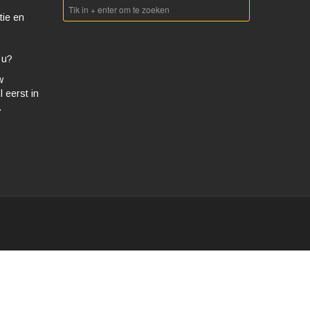
tie en
 u?
w
 eerst in
.