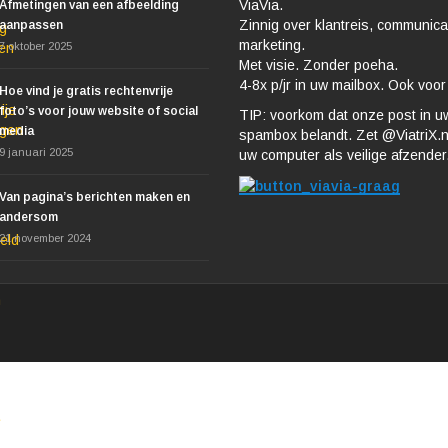
ViaVia.
Afmetingen van een afbeelding
Zinnig over klantreis, communica
aanpassen
marketing.
7 oktober 2025
Met visie. Zonder poeha.
4-8x p/jr in uw mailbox. Ook voor
Hoe vind je gratis rechtenvrije
foto’s voor jouw website of social
TIP: voorkom dat onze post in u
media
spambox belandt. Zet @ViatriX.nl
9 januari 2025
uw computer als veilige afzender
Van pagina’s berichten maken en
andersom
21 november 2024