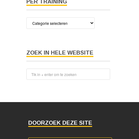
PER TRAINING
Blader
door
kennisclips
per
training
ZOEK IN HELE WEBSITE
DOORZOEK DEZE SITE