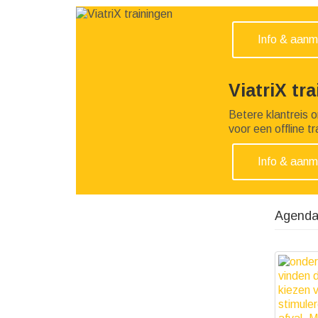
Info & aanm
ViatriX tr
Betere klantreis 
voor een offline tr
Info & aanm
Agenda