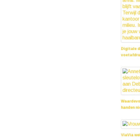
Digitale 
voetafdr
25 juni 20
Waardevol
handen ni
10 oktober
ViaVia we