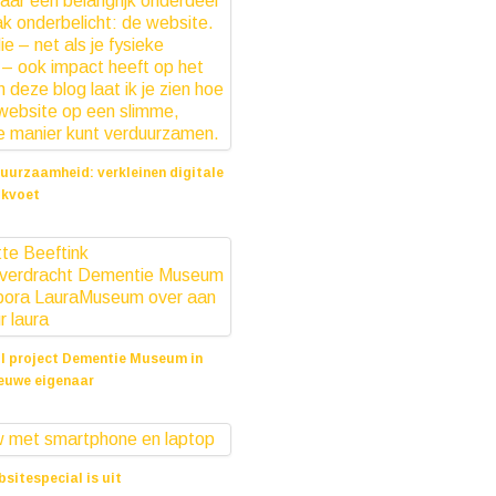
duurzaamheid: verkleinen digitale
ukvoet
25
 project Dementie Museum in
euwe eigenaar
 2022
bsitespecial is uit