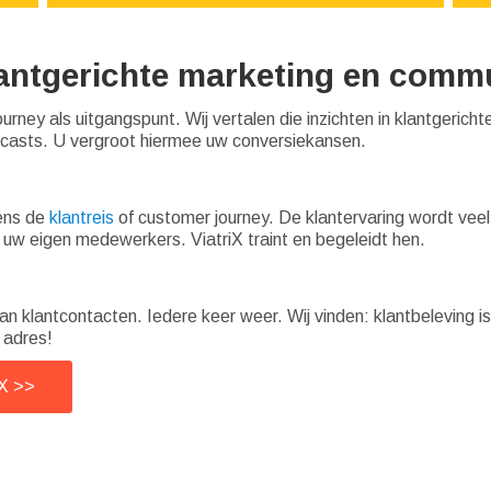
klantgerichte marketing en comm
rney als uitgangspunt. Wij vertalen die inzichten in klantgerich
dcasts. U vergroot hiermee uw conversiekansen.
gens de
klantreis
of customer journey. De klantervaring wordt vee
 uw eigen medewerkers. ViatriX traint en begeleidt hen.
n klantcontacten. Iedere keer weer. Wij vinden: klantbeleving is
 adres!
iX >>