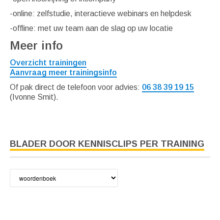
-online: zelfstudie, interactieve webinars en helpdesk
-offline: met uw team aan de slag op uw locatie
Meer info
Overzicht trainingen
Aanvraag meer trainingsinfo
Of pak direct de telefoon voor advies:
06 38 39 19 15
(Ivonne Smit).
BLADER DOOR KENNISCLIPS PER TRAINING
Blader
door
kennisclips
per
training