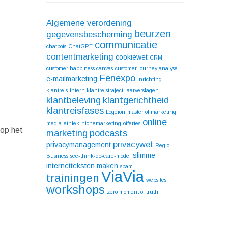
Algemene verordening
beurzen
gegevensbescherming
communicatie
chatbots
ChatGPT
contentmarketing
cookiewet
CRM
customer happiness canvas
customer journey analyse
Fenexpo
e-mailmarketing
inrichting
klantreis
intern klantreistraject
jaarverslagen
klantbeleving
klantgerichtheid
klantreisfases
Logeion
master of marketing
online
media-ethiek
nichemarketing
offertes
 op het
marketing
podcasts
privacywet
privacymanagement
Regio
slimme
Business
see-think-do-care-model
internetteksten maken
spam
ViaVia
trainingen
websites
workshops
zero moment of truth