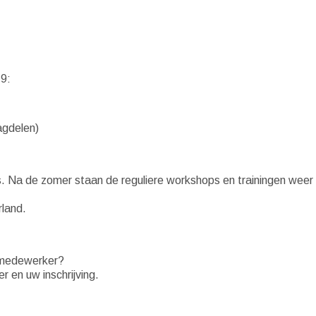
19:
agdelen)
us. Na de zomer staan de reguliere workshops en trainingen weer
rland.
w medewerker?
 en uw inschrijving.