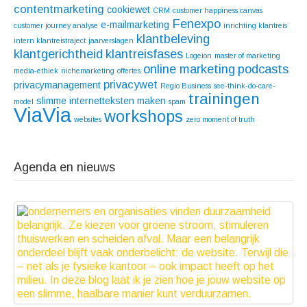
contentmarketing
cookiewet
CRM
customer happiness canvas
Fenexpo
e-mailmarketing
customer journey analyse
inrichting klantreis
klantbeleving
intern klantreistraject
jaarverslagen
klantgerichtheid
klantreisfases
Logeion
master of marketing
online marketing
podcasts
media-ethiek
nichemarketing
offertes
privacywet
privacymanagement
Regio Business
see-think-do-care-
trainingen
slimme internetteksten maken
model
spam
ViaVia
workshops
websites
zero moment of truth
Agenda en nieuws