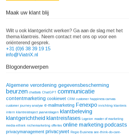
Maak uw klant blij
Wilt u ook klantgericht werken? Ga aan de slag met het
thema klantreis. Neem contact met ons op voor een
oriënterend gesprek.
+31 (0)6 38 39 19 15
info@ViatriX.nl
Blogonderwerpen
Algemene verordening gegevensbescherming
beurzen
communicatie
chatbots
ChatGPT
contentmarketing
cookiewet
CRM
customer happiness canvas
Fenexpo
e-mailmarketing
customer journey analyse
inrichting klantreis
klantbeleving
intern klantreistraject
jaarverslagen
klantgerichtheid
klantreisfases
Logeion
master of marketing
online marketing
podcasts
media-ethiek
nichemarketing
offertes
privacywet
privacymanagement
Regio Business
see-think-do-care-