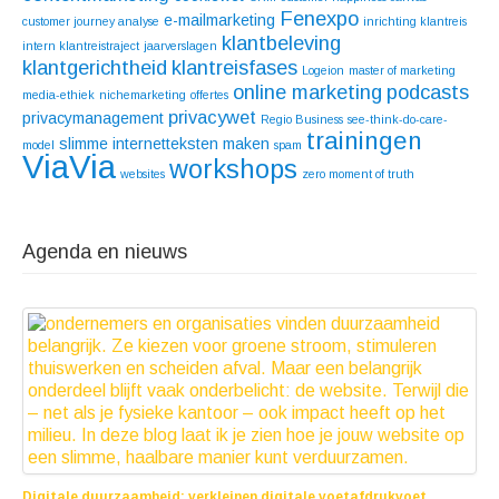
Fenexpo
e-mailmarketing
customer journey analyse
inrichting klantreis
klantbeleving
intern klantreistraject
jaarverslagen
klantgerichtheid
klantreisfases
Logeion
master of marketing
online marketing
podcasts
media-ethiek
nichemarketing
offertes
privacywet
privacymanagement
Regio Business
see-think-do-care-
trainingen
slimme internetteksten maken
model
spam
ViaVia
workshops
websites
zero moment of truth
Agenda en nieuws
Digitale duurzaamheid: verkleinen digitale voetafdrukvoet